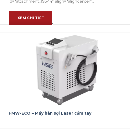
id="attachment_19544" align="aligncenter"...
XEM CHI TIẾT
FMW-ECO – Máy hàn sợi Laser cầm tay