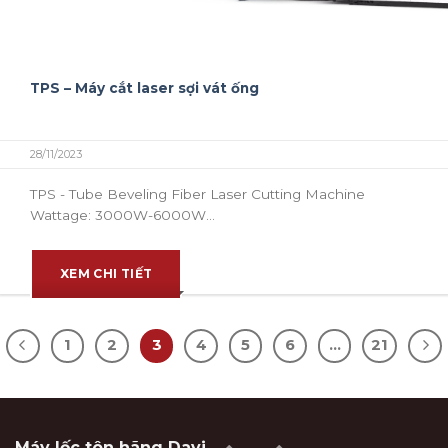
TPS – Máy cắt laser sợi vát ống
28/11/2023
TPS - Tube Beveling Fiber Laser Cutting Machine
Wattage: 3000W-6000W...
XEM CHI TIẾT
1
2
3
4
5
6
…
21
Máy lốc tôn hãng Davi