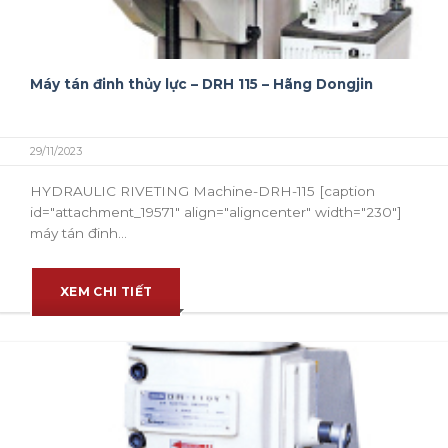
Máy tán đinh thủy lực – DRH 115 – Hãng Dongjin
29/11/2023
HYDRAULIC RIVETING Machine-DRH-115 [caption
id="attachment_19571" align="aligncenter" width="230"]
máy tán đinh...
XEM CHI TIẾT