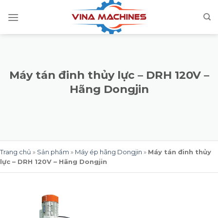
Skip
to
content
Máy tán đinh thủy lực – DRH 120V –
Hãng Dongjin
Trang chủ
»
Sản phẩm
»
Máy ép hãng Dongjin
»
Máy tán đinh thủy
lực – DRH 120V – Hãng Dongjin