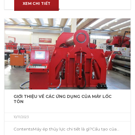
XEM CHI TIẾT
GIỚI THIỆU VỀ CÁC ỨNG DỤNG CỦA MÁY LỐC
TÔN
10/11/2023
ContentsMáy ép thủy lực chi tiết là gì?Cấu tạo của...