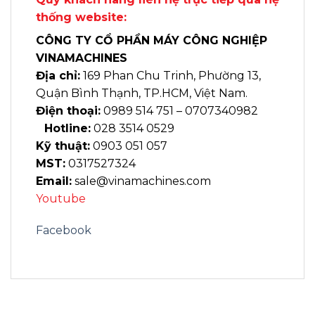
thống website:
CÔNG TY CỔ PHẦN MÁY CÔNG NGHIỆP
VINAMACHINES
Địa chỉ:
169 Phan Chu Trinh, Phường 13,
Quận Bình Thạnh, TP.HCM, Việt Nam.
Điện thoại:
0989 514 751 – 0707340982
Hotline:
028 3514 0529
Kỹ thuật:
0903 051 057
MST:
0317527324
Email:
sale@vinamachines.com
Youtube
Facebook