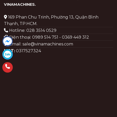
VINAMACHINES
.
169 Phan Chu Trinh, Phường 13, Quận Bình
Thạnh, TP.HCM.
Hotline: 028 3514 0529
Điện thoại: 0989 514 751 - 0369 449 312
Email: sale@vinamachines.com
MST:
0317527324