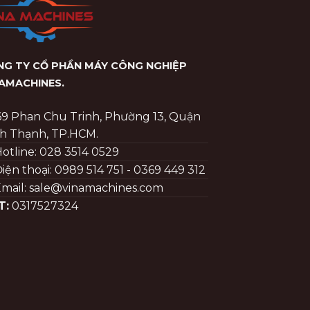
G TY CỔ PHẦN MÁY CÔNG NGHIỆP
NAMACHINES
.
69 Phan Chu Trinh, Phường 13, Quận
h Thạnh, TP.HCM.
otline: 028 3514 0529
iện thoại: 0989 514 751 - 0369 449 312
mail: sale@vinamachines.com
T:
0317527324