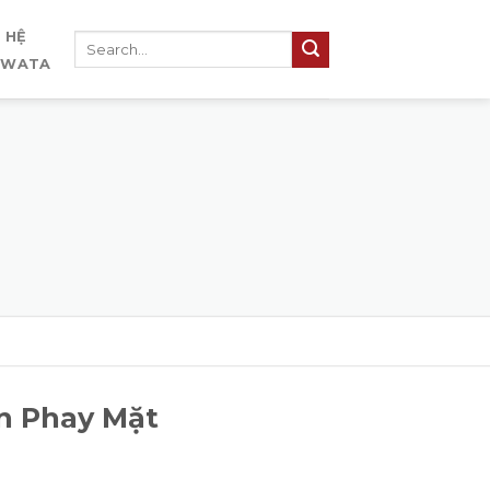
N HỆ
IWATA
n Phay Mặt