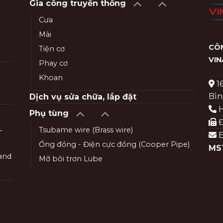
Gia công truyền thống
Cưa
Mài
CÔN
Tiện cơ
VI
Phay cơ
Khoan
1
Bìn
Dịch vụ sửa chữa, lắp đặt
H
Phụ tùng
Đ
Tsubame wire (Brass wire)
–
E
Ống đồng - Điện cực đồng (Cooper Pipe)
MS
and
Mỡ bôi trơn Lube