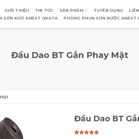
GIỚI THIỆU
TIN TỨC
SẢN PHẨM
TUYỂN DỤNG
LIÊ
N SƠN KHÔ ANEST IWATA
PHÒNG PHUN SƠN NƯỚC ANEST 
Đầu Dao BT Gắn Phay Mặt
 Mặt
Đầu Dao BT Gắ