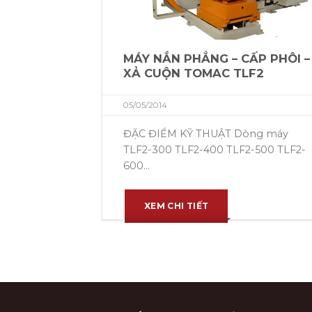
MÁY NẮN PHẲNG – CẤP PHÔI –
XẢ CUỘN TOMAC TLF2
05/05/2014
ĐẶC ĐIỂM KỸ THUẬT Dòng máy
TLF2-300 TLF2-400 TLF2-500 TLF2-
600...
XEM CHI TIẾT