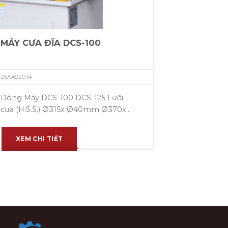
MÁY CƯA ĐĨA DCS-100
25/06/2014
Dòng Máy DCS-100 DCS-125 Lưỡi
cưa (H.S.S.) Ø315x Ø40mm Ø370x...
XEM CHI TIẾT