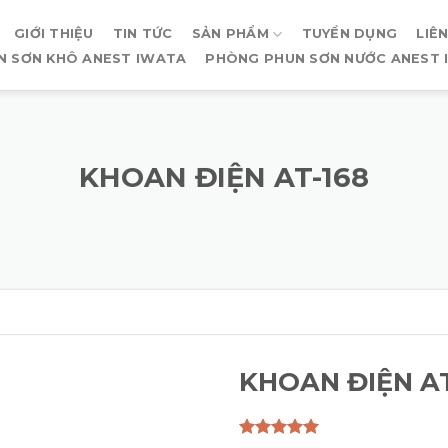
GIỚI THIỆU
TIN TỨC
SẢN PHẨM
TUYỂN DỤNG
LIÊ
N SƠN KHÔ ANEST IWATA
PHÒNG PHUN SƠN NƯỚC ANEST 
KHOAN ĐIỆN AT-168
KHOAN ĐIỆN AT