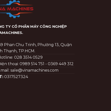
G TY CỔ PHẦN MÁY CÔNG NGHIỆP
NAMACHINES
.
69 Phan Chu Trinh, Phường 13, Quận
h Thạnh, TP.HCM.
otline: 028 3514 0529
iện thoại: 0989 514 751 - 0369 449 312
mail: sale@vinamachines.com
T:
0317527324