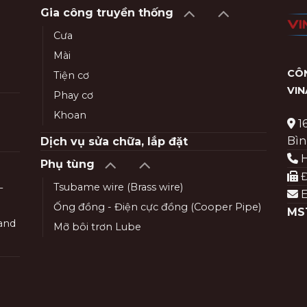
Gia công truyền thống
Cưa
Mài
CÔN
Tiện cơ
VI
Phay cơ
Khoan
1
Bìn
Dịch vụ sửa chữa, lắp đặt
H
Phụ tùng
Đ
Tsubame wire (Brass wire)
–
E
Ống đồng - Điện cực đồng (Cooper Pipe)
MS
and
Mỡ bôi trơn Lube