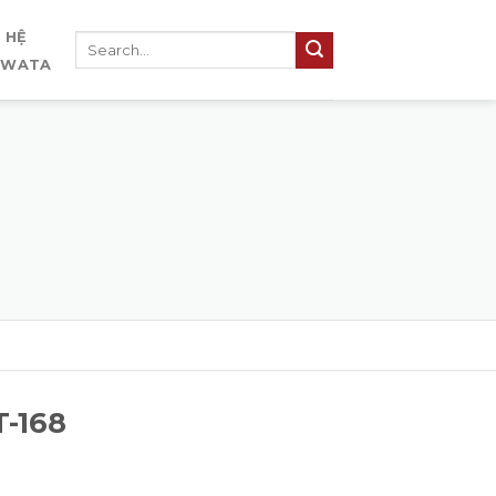
N HỆ
IWATA
-168