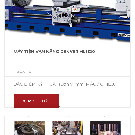
MÁY TIỆN VẠN NĂNG DENVER HL1120
05/04/2014
ĐẶC ĐIỂM KỸ THUẬT (Đơn vị: mm) MẪU / CHIỀU...
XEM CHI TIẾT