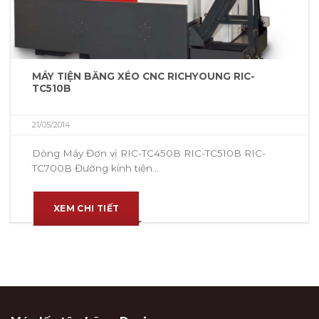
MÁY TIỆN BĂNG XÉO CNC RICHYOUNG RIC-
TC510B
21/05/2014
Dòng Máy Đơn vị RIC-TC450B RIC-TC510B RIC-
TC700B Đường kính tiện...
XEM CHI TIẾT