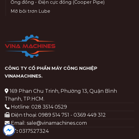
Ống đồng - Điện cực đồng (Cooper Pipe)
Mỡ bôi trơn Lube
CÔNG TY CỔ PHẦN MÁY CÔNG NGHIỆP
VINAMACHINES
.
169 Phan Chu Trinh, Phường 13, Quận Bình
Thạnh, TP.HCM.
Hotline: 028 3514 0529
Điện thoại: 0989 514 751 - 0369 449 312
Email: sale@vinamachines.com
MST:
0317527324