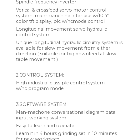
Spindle frequency inverter
Verical & crossfeed servo motor control
system, man-manchine interface w/10.4″
color tft display, plc w/ncmode control
Longitudinal movement servo hydraulic
control system
Unique longitudinal hydraulic circuitry system is
available for slow movement from either
direction ( suitable for big downfeed at slow
table movement )
2.CONTROL SYSTEM:
High industrial class plc control system
w/nc program mode
3.SOFTWARE SYSTEM:
Man-machone conversational diagram data
input working system
Easy to learn and operate
Learn it in 4 hours grinding set in 10 minutes
for new workpiece