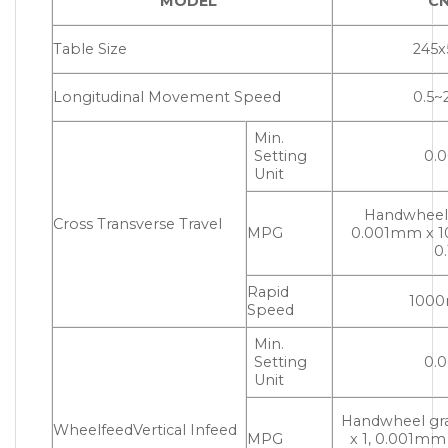
MODEL
C
Table Size
245
Longitudinal Movement Speed
0.5~
Min.
Setting
0.
Unit
Handwheel g
Cross Transverse Travel
MPG
0.001mm x 10
0
Rapid
100
Speed
Min.
Setting
0.
Unit
Handwheel gr
WheelfeedVertical Infeed
MPG
x 1, 0.001mm