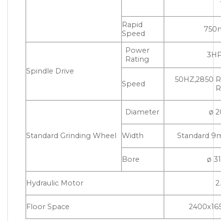
Rapid
750
Speed
Power
3HP
Rating
Spindle Drive
50HZ,2850 R
Speed
R
Diameter
ø 
Standard Grinding Wheel
Width
Standard 
Bore
ø 3
Hydraulic Motor
2
Floor Space
2400x1