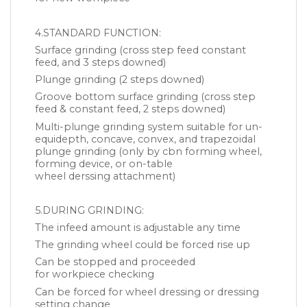
4.STANDARD FUNCTION:
Surface grinding (cross step feed constant
feed, and 3 steps downed)
Plunge grinding (2 steps downed)
Groove bottom surface grinding (cross step
feed & constant feed, 2 steps downed)
Multi-plunge grinding system suitable for un-
equidepth, concave, convex, and trapezoidal
plunge grinding (only by cbn forming wheel,
forming device, or on-table
wheel derssing attachment)
5.DURING GRINDING:
The infeed amount is adjustable any time
The grinding wheel could be forced rise up
Can be stopped and proceeded
for workpiece checking
Can be forced for wheel dressing or dressing
setting change