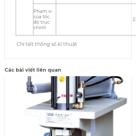
Phạm vi
của tốc
2
độ trục
chính
Chi tiết thông số kĩ thuật
Các bài viết liên quan