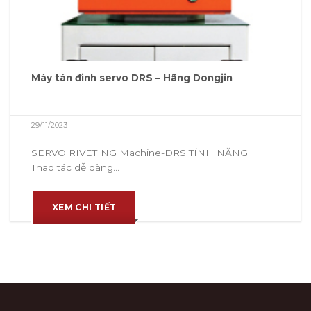
Máy tán đinh servo DRS – Hãng Dongjin
29/11/2023
SERVO RIVETING Machine-DRS TÍNH NĂNG +
Thao tác dễ dàng...
XEM CHI TIẾT