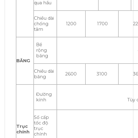
qua hầu
Chiều dài
chống
1200
1700
2
tâm
Bề
rộng
băng
BĂNG
Chiều dài
2600
3100
3
băng
Đường
kính
Tùy 
Số cấp
tốc độ
Trục
trục
chính
chính