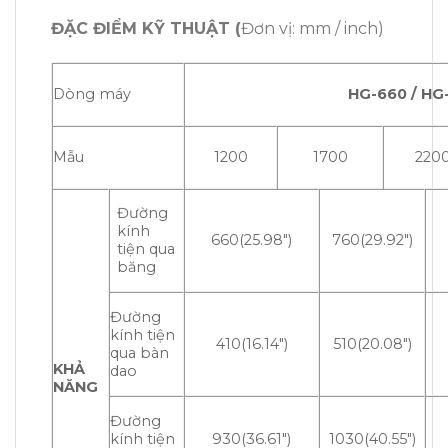
ĐẶC ĐIỂM KỸ THUẬT (
Đơn vị: mm / inch)
Dòng máy
HG-660 / HG
Mẫu
1200
1700
220
Đường
kính
660(25.98″)
760(29.92″)
tiện qua
băng
Đường
kính tiện
410(16.14″)
510(20.08″)
qua bàn
KHẢ
dao
NĂNG
Đường
kính tiện
930(36.61″)
1030(40.55″)