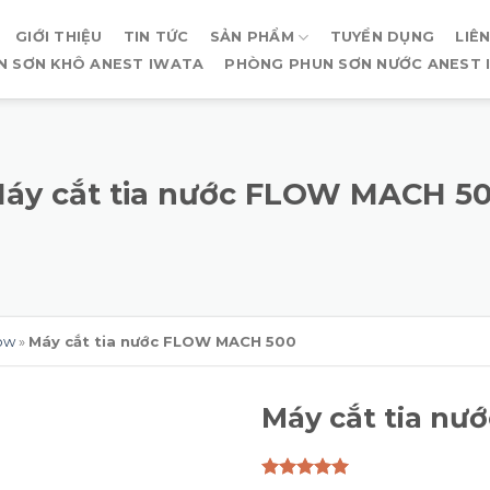
GIỚI THIỆU
TIN TỨC
SẢN PHẨM
TUYỂN DỤNG
LIÊ
N SƠN KHÔ ANEST IWATA
PHÒNG PHUN SƠN NƯỚC ANEST 
áy cắt tia nước FLOW MACH 5
low
»
Máy cắt tia nước FLOW MACH 500
Máy cắt tia n