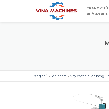
Skip
TRANG CHỦ
to
PHÒNG PHU
content
M
Trang chủ
»
Sản phẩm
»
Máy cắt tia nước hãng F