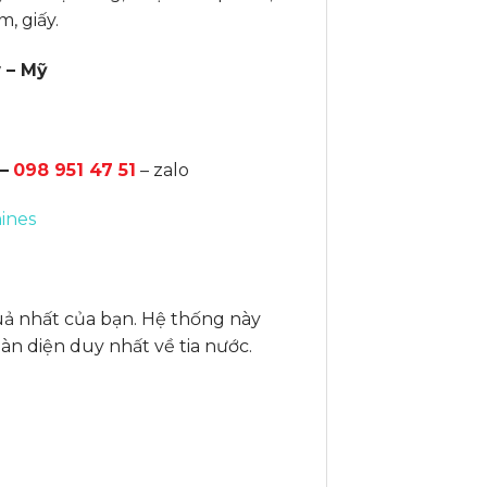
, giấy.
 – Mỹ
g
–
098 951 47 51
– zalo
ines
quả nhất của bạn. Hệ thống này
àn diện duy nhất về tia nước.