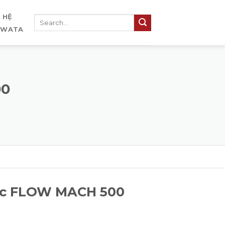
N HỆ
IWATA
00
ước FLOW MACH 500