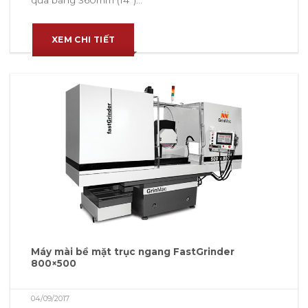
qua băng 360mm (14”)...
XEM CHI TIẾT
Máy mài bề mặt trục ngang FastGrinder
800×500
04/09/2017