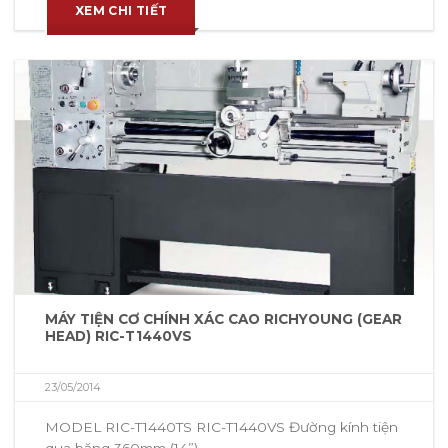
XEM CHI TIẾT
MÁY TIỆN CƠ CHÍNH XÁC CAO RICHYOUNG (GEAR
HEAD) RIC-T1440VS
23/05/2014
MODEL RIC-T1440TS RIC-T1440VS Đường kính tiện