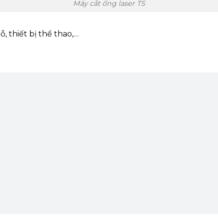
Máy cắt ống laser TS
, thiết bị thể thao,…