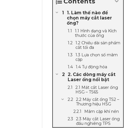
Contents
1. Làm thế nào để
chọn máy cắt laser
ống?
1.1 Hình dạng và Kích
thước của ống
1.2 Chiều dài sản phẩm
cắt tối đa
1.3 Lựa chọn số mâm
cặp
1.4 Tự động hóa
2. Các dòng máy cắt
Laser ống nổi bật
2.1 Mát cắt Laser ống
HSG – TS65
2.2 Máy cắt ống TS2 –
Thương hiệu HSG
Mâm cặp khí nén
2.3 Máy cắt Laser ống
đầu nghiêng TPS