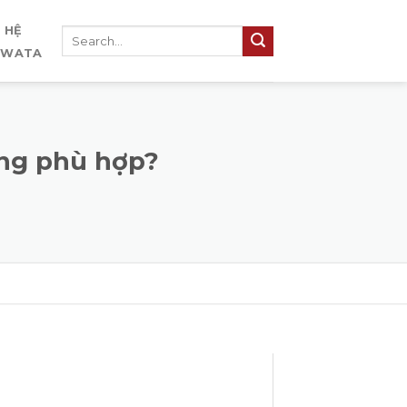
N HỆ
IWATA
ống phù hợp?