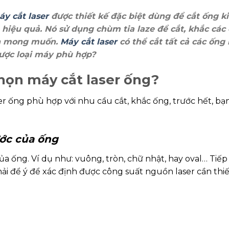
y cắt laser
được thiết kế đặc biệt dùng để cắt ống k
 hiệu quả. Nó sử dụng chùm tia laze để cắt, khắc các
ận mong muốn.
Máy cắt laser
có thể cắt tất cả các ống 
được loại máy phù hợp?
chọn máy cắt laser ống?
r ống phù hợp với nhu cầu cắt, khắc ống, trước hết, bạ
ước của ống
ủa ống. Ví dụ như: vuông, tròn, chữ nhật, hay oval… Tiếp
i để ý để xác định được công suất nguồn laser cần thiế