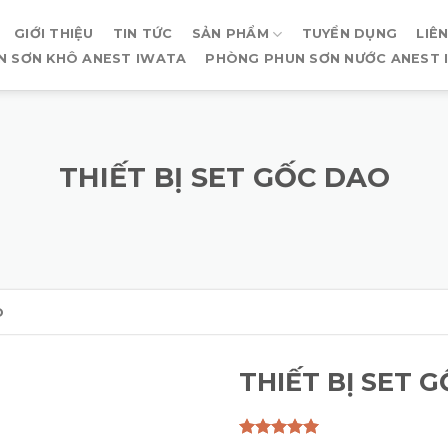
GIỚI THIỆU
TIN TỨC
SẢN PHẨM
TUYỂN DỤNG
LIÊ
N SƠN KHÔ ANEST IWATA
PHÒNG PHUN SƠN NƯỚC ANEST 
THIẾT BỊ SET GỐC DAO
O
THIẾT BỊ SET 