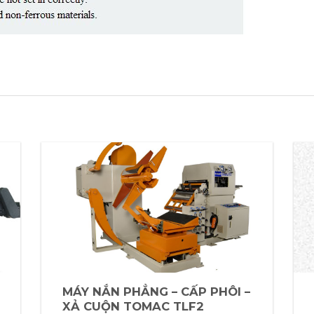
MÁY NẮN PHẲNG – CẤP PHÔI –
XẢ CUỘN TOMAC TLF2