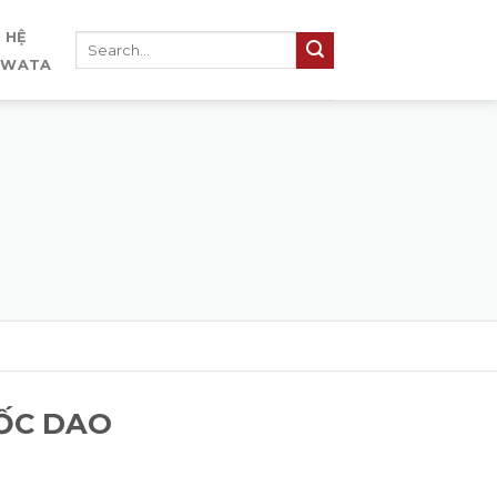
N HỆ
IWATA
GỐC DAO