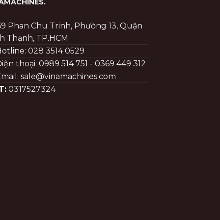
NAMACHINES
.
69 Phan Chu Trinh, Phường 13, Quận
h Thạnh, TP.HCM.
otline: 028 3514 0529
iện thoại: 0989 514 751 - 0369 449 312
mail: sale@vinamachines.com
T:
0317527324