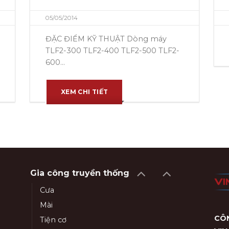
05/05/2014
ĐẶC ĐIỂM KỸ THUẬT Dòng máy
TLF2-300 TLF2-400 TLF2-500 TLF2-
600...
XEM CHI TIẾT
Gia công truyền thống
Cưa
Mài
CÔN
Tiện cơ