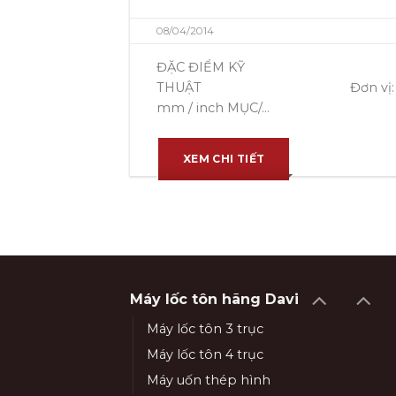
08/04/2014
ĐẶC ĐIỂM KỸ
THUẬT Đơn vị:
mm / inch MỤC/...
XEM CHI TIẾT
Máy lốc tôn hãng Davi
Máy lốc tôn 3 trục
Máy lốc tôn 4 trục
Máy uốn thép hình