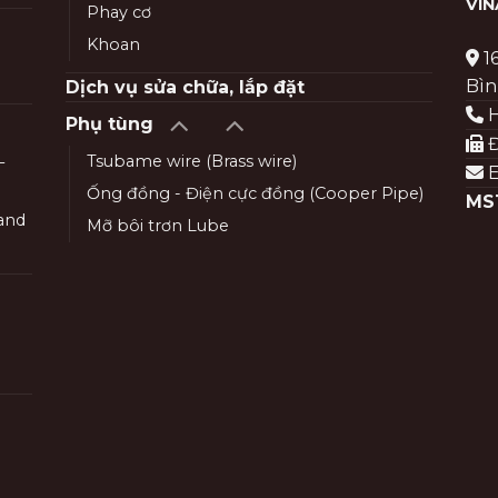
VI
Phay cơ
Khoan
1
Bìn
Dịch vụ sửa chữa, lắp đặt
H
Phụ tùng
Đ
Tsubame wire (Brass wire)
–
E
Ống đồng - Điện cực đồng (Cooper Pipe)
MS
and
Mỡ bôi trơn Lube