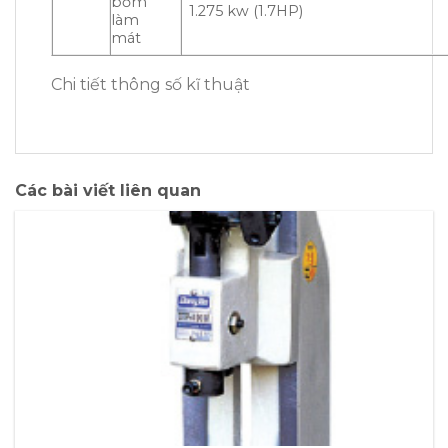
bơm
1.275 kw (1.7HP)
làm
mát
Chi tiết thông số kĩ thuật
Các bài viết liên quan