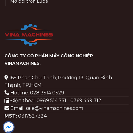
Mỡ bôi trơn Lube
CÔNG TY CỔ PHẦN MÁY CÔNG NGHIỆP
VINAMACHINES
.
169 Phan Chu Trinh, Phường 13, Quận Bình
Thạnh, TP.HCM.
Hotline: 028 3514 0529
Điện thoại: 0989 514 751 - 0369 449 312
Email: sale@vinamachines.com
MST:
0317527324