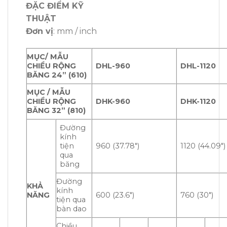
ĐẶC ĐIỂM KỸ
THUẬT
Đơn vị
: mm / inch
MỤC/ MẪU
CHIỀU RỘNG
DHL-960
DHL-1120
BĂNG 24” (610)
MỤC /
MẪU
CHIỀU RỘNG
DHK-960
DHK-1120
BĂNG
32” (810)
Đường
kính
tiện
960 (37.78″)
1120 (44.09″)
qua
băng
Đường
KHẢ
kính
NĂNG
600 (23.6″)
760 (30″)
tiện qua
bàn dao
Chiều