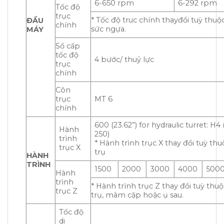
6-650 rpm
6-292 rpm
Tốc độ
trục
* Tốc độ truc chính thayđổi tuỳ thuộ
ĐẦU
chính
sức ngựa.
MÁY
Số cấp
tốc độ
4 bước/ thuỷ lực
trục
chính
Côn
trục
MT 6
chính
600 (23.62”) for hydraulic turret: H4
Hành
250)
trình
* Hành trình trục X thay đổi tuỳ th
trục X
trụ
HÀNH
TRÌNH
1500
2000
3000
4000
500
Hành
trình
* Hành trình trục Z thay đổi tuỳ thu
trục Z
trụ, mâm cặp hoặc ụ sau.
Tốc độ
di