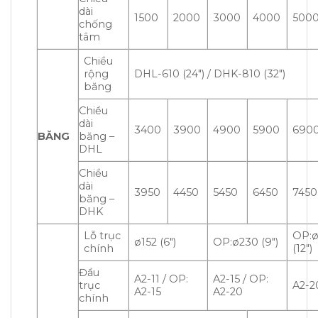
dài
1500
2000
3000
4000
500
chống
tâm
Chiều
rộng
DHL-610 (24″) / DHK-810 (32″)
băng
Chiều
dài
3400
3900
4900
5900
690
BĂNG
băng –
DHL
Chiều
dài
3950
4450
5450
6450
7450
băng –
DHK
Lỗ trục
OP:
ø152 (6″)
OP:ø230 (9″)
chính
(12″)
Đầu
A2-11 / OP:
A2-15 / OP:
trục
A2-2
A2-15
A2-20
chính