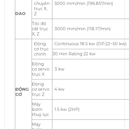
chuyển
5000 mm/min (196.85″/min)
trục X,
DAO
Z
Tốc độ
cắt trục
3000 mm/min (118.11″/min)
X, Z
Động
Continuous 18.5 kw (OP:22~50 kw)
cơ trục
30 min Rating 22 kw
chính
Động
cơ servo
3 kw
trục X
Động
ĐỘNG
cơ servo
4 kw
CƠ
trục Z
Máy
bơm
1.5 kw (2HP)
thuỷ lực
Máy