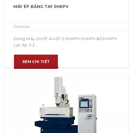
MÁY ÉP BẰNG TAY 5HKPV
25/06/2014
Dòng Máy 2HZP 4HZP 2.5HKPV 5HKPV 8/12HKPV
Lực ép 0.2...
XEM CHI TIẾT