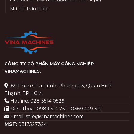
Ống đồng - Điện cực đồng (Cooper Pipe)
Mỡ bôi trơn Lube
CÔNG TY CỔ PHẦN MÁY CÔNG NGHIỆP
VINAMACHINES
.
169 Phan Chu Trinh, Phường 13, Quận Bình
Thạnh, TP.HCM.
Hotline: 028 3514 0529
Điện thoại: 0989 514 751 - 0369 449 312
Email: sale@vinamachines.com
MST:
0317527324