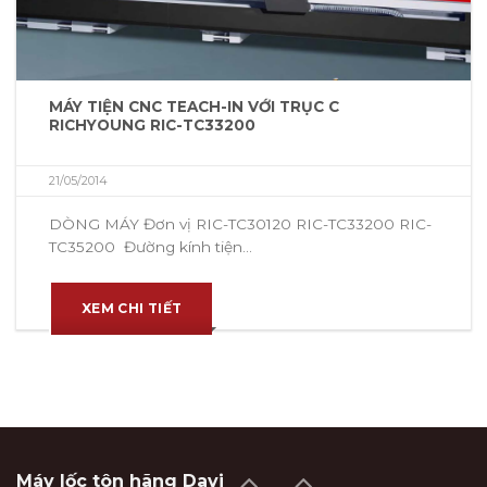
MÁY TIỆN CNC TEACH-IN VỚI TRỤC C
RICHYOUNG RIC-TC33200
21/05/2014
DÒNG MÁY Đơn vị RIC-TC30120 RIC-TC33200 RIC-
TC35200 Đường kính tiện...
XEM CHI TIẾT
Máy lốc tôn hãng Davi