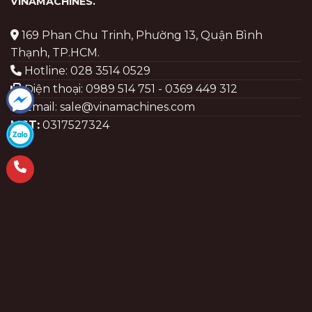
VINAMACHINES
.
169 Phan Chu Trinh, Phường 13, Quận Bình
Thạnh, TP.HCM.
Hotline: 028 3514 0529
Điện thoại: 0989 514 751 - 0369 449 312
Email: sale@vinamachines.com
MST:
0317527324