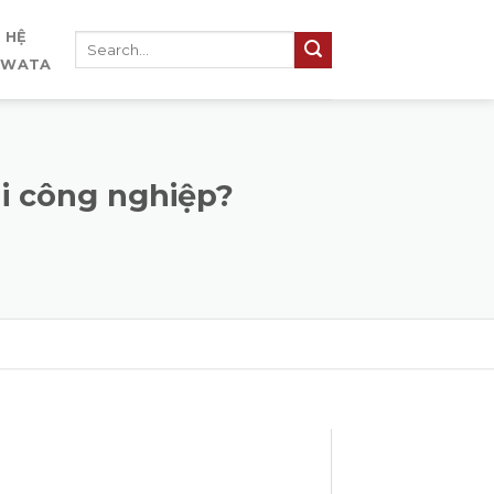
N HỆ
IWATA
ải công nghiệp?