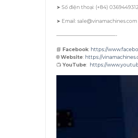
➤ Số điện thoại: (+84) 036944931
➤ Email: sale@vinamachines.com
————————————-
📘
Facebook
:
https://www.faceb
🌐
Website
:
https://vinamachines
📺
YouTube
:
https://www.yout