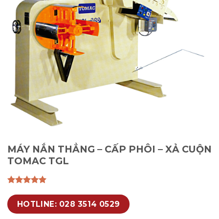
MÁY NẮN THẲNG – CẤP PHÔI – XẢ CUỘN
TOMAC TGL
HOTLINE: 028 3514 0529