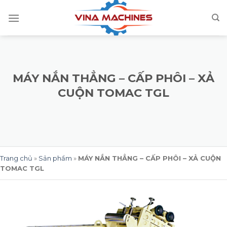
Skip
to
content
MÁY NẮN THẲNG – CẤP PHÔI – XẢ
CUỘN TOMAC TGL
Trang chủ
»
Sản phẩm
»
MÁY NẮN THẲNG – CẤP PHÔI – XẢ CUỘN
TOMAC TGL