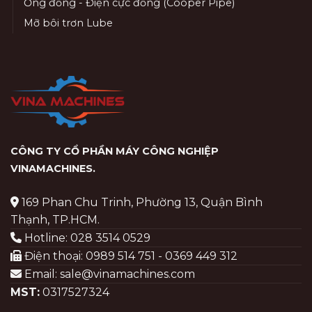
Ống đồng - Điện cực đồng (Cooper Pipe)
Mỡ bôi trơn Lube
CÔNG TY CỔ PHẦN MÁY CÔNG NGHIỆP
VINAMACHINES
.
169 Phan Chu Trinh, Phường 13, Quận Bình
Thạnh, TP.HCM.
Hotline: 028 3514 0529
Điện thoại: 0989 514 751 - 0369 449 312
Email: sale@vinamachines.com
MST:
0317527324