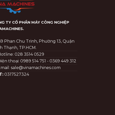
G TY CỔ PHẦN MÁY CÔNG NGHIỆP
NAMACHINES
.
69 Phan Chu Trinh, Phường 13, Quận
h Thạnh, TP.HCM.
otline: 028 3514 0529
iện thoại: 0989 514 751 - 0369 449 312
mail: sale@vinamachines.com
T:
0317527324