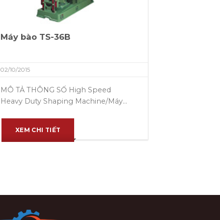
Máy bào TS-36B
02/10/2015
MÔ TẢ THÔNG SỐ High Speed
Heavy Duty Shaping Machine/Máy...
XEM CHI TIẾT