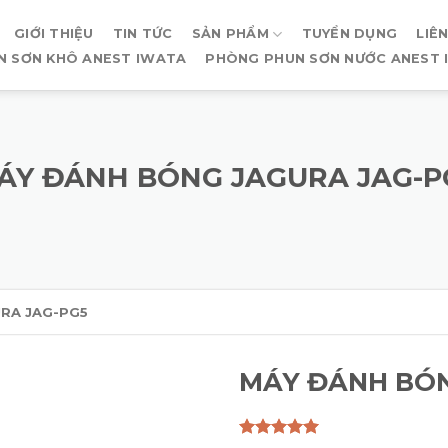
GIỚI THIỆU
TIN TỨC
SẢN PHẨM
TUYỂN DỤNG
LIÊ
N SƠN KHÔ ANEST IWATA
PHÒNG PHUN SƠN NƯỚC ANEST 
ÁY ĐÁNH BÓNG JAGURA JAG-P
RA JAG-PG5
MÁY ĐÁNH BÓN