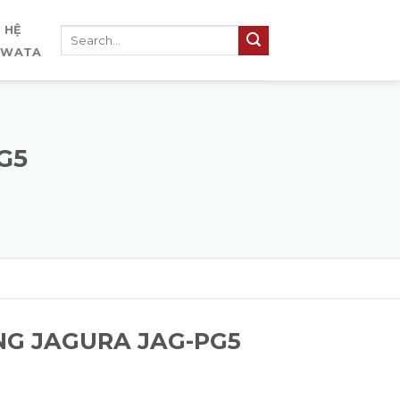
N HỆ
IWATA
G5
G JAGURA JAG-PG5