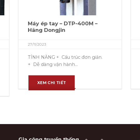
Máy ép tay – DTP-400M –
Hãng Dongjin
27/11/2023
TÍNH NĂNG + Cấu trúc đơn giản.
+ Dễ dàng vận hành...
XEM CHI TIẾT
Gia công truyền thống