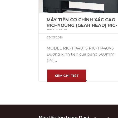
MÁY TIỆN CƠ CHÍNH XÁC CAO
RICHYOUNG (GEAR HEAD) RIC-
T1440VS
23/05/2014
MODEL RIC-T1440TS RIC-T1440VS
Đường kính tiện qua băng 360mm
(14”)...
XEM CHI TIẾT
Máy lốc tôn hãng Davi