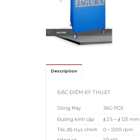
Description
ĐẶC ĐIỂM KỸ THUẬT
Dòng Máy
JAG-PG5
Đường kính cặp
∮ 2.5 ~ ∮ 125 mm
Tốc độ trục chính
0 – 1200 rpm