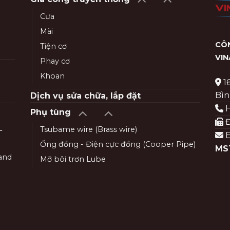
Cưa
Mài
CÔN
Tiện cơ
VI
Phay cơ
Khoan
1
Bìn
Dịch vụ sửa chữa, lắp đặt
H
Phụ tùng
Đ
Tsubame wire (Brass wire)
–
E
Ống đồng - Điện cực đồng (Cooper Pipe)
MS
and
Mỡ bôi trơn Lube