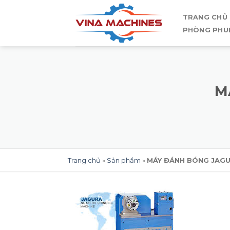
Skip
TRANG CHỦ
to
PHÒNG PHU
content
M
Trang chủ
»
Sản phẩm
»
MÁY ĐÁNH BÓNG JAGU