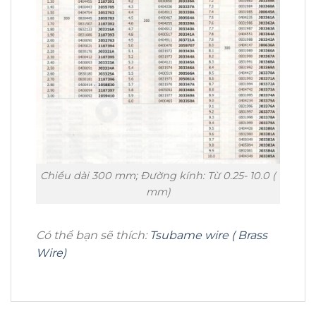
Chiều dài 300 mm; Đường kính: Từ 0.25- 10.0 (
mm)
Có thể bạn sẽ thích:
Tsubame wire ( Brass
Wire)