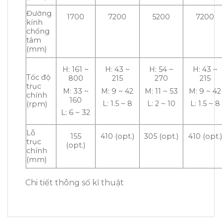
Đường
1700
7200
5200
7200
kính
chống
tâm
(mm)
H: 161 ~
H: 43 ~
H: 54 ~
H: 43 ~
Tốc độ
800
215
270
215
trục
M: 33 ~
M: 9 ~ 42
M: 11 ~ 53
M: 9 ~ 42
chính
160
L: 1.5 ~ 8
L: 2 ~ 10
L: 1.5 ~ 8
(rpm)
L: 6 ~ 32
Lỗ
155
410 (opt.)
305 (opt.)
410 (opt.)
trục
(opt.)
chính
(mm)
Chi tiết thông số kĩ thuật