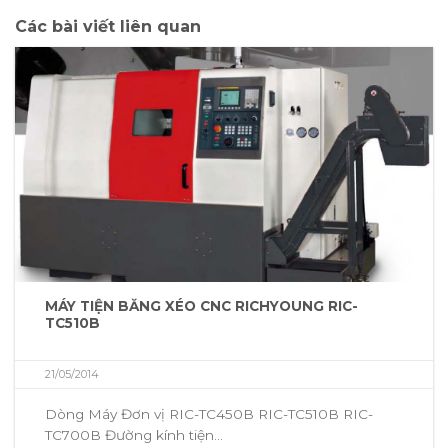
Các bài viết liên quan
MÁY TIỆN BĂNG XÉO CNC RICHYOUNG RIC-
TC510B
21/05/2014
Dòng Máy Đơn vị RIC-TC450B RIC-TC510B RIC-
TC700B Đường kính tiện...