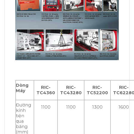
Dòng
RIC-
RIC-
RIC-
RIC-
Máy
TC4360
TC43280
TC52200
TC6228
Đường
1100
1100
1300
1600
kính
tiện
qua
băng
(mm)