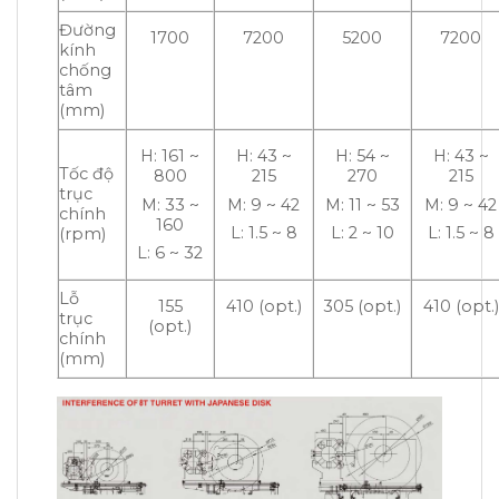
Đường
1700
7200
5200
7200
kính
chống
tâm
(mm)
H: 161 ~
H: 43 ~
H: 54 ~
H: 43 ~
Tốc độ
800
215
270
215
trục
M: 33 ~
M: 9 ~ 42
M: 11 ~ 53
M: 9 ~ 42
chính
160
L: 1.5 ~ 8
L: 2 ~ 10
L: 1.5 ~ 8
(rpm)
L: 6 ~ 32
Lỗ
155
410 (opt.)
305 (opt.)
410 (opt.)
trục
(opt.)
chính
(mm)