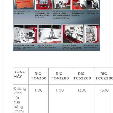
DÒNG
RIC-
RIC-
RIC-
RIC-
MÁY
TC4360
TC43280
TC52200
TC6228
Đường
1100
1100
1300
1600
kính
tiện
qua
băng
(mm)