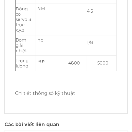
Động
NM
4.5
cơ
servo 3
trục
x,y,z
Bơm
hp
1/8
giải
nhiệt
Trọng
kgs
4800
5000
lượng
Chi tiết thông số kỹ thuật
Các bài viết liên quan