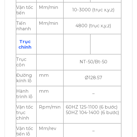
Vận tốc
Mm/min
10-3000 (trục x,y,z)
tiến
Tiến
Mm/min
4800 (trục x,y,z)
nhanh
Trục
chính
Trục
NT-50/Bt-50
côn
Đường
mm
Ø128.57
kính lỗ
Hành
mm
–
trình lỗ
Vận tốc
Rpm/min
60HZ 125-1100 (6 bước)
trục
50HZ 104-1400 (6 bước)
chính
Vận tốc
Mm/rev
–
tiến lỗ