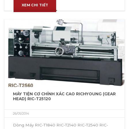
XEM CHI TIẾT
MÁY TIỆN CƠ CHÍNH XÁC CAO RICHYOUNG (GEAR
HEAD) RIC-T25120
26/05/2014
Dòng Máy RIC-T1840 RIC-T2140 RIC-T2540 RIC-