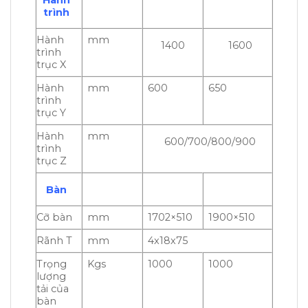
trình
Hành
mm
1400
1600
trình
trục X
Hành
mm
600
650
trình
trục Y
Hành
mm
600/700/800/900
trình
trục Z
Bàn
Cỡ bàn
mm
1702×510
1900×510
Rãnh T
mm
4x18x75
Trọng
Kgs
1000
1000
lượng
tải của
bàn