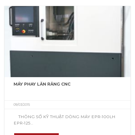
MÁY PHAY LĂN RĂNG CNC
09/03/2015
THÔNG SỐ KỸ THUẬT DÒNG MÁY EPR-100LH
EPR-125...