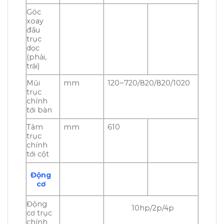
Góc
xoay
đầu
trục
dọc
(phải,
trái)
Mũi
mm
120~720/820/820/1020
trục
chính
tới bàn
Tâm
mm
610
trục
chính
tới cột
Động
cơ
Động
10hp/2p/4p
cơ trục
chính