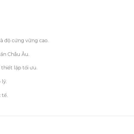
và độ cứng vững cao.
huẩn Châu Âu.
hiết lập tối ưu.
lý.
 tế.