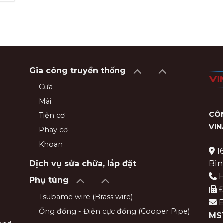
Gia công truyền thống
Cưa
Mài
CÔN
Tiện cơ
VI
Phay cơ
Khoan
1
Bìn
Dịch vụ sửa chữa, lắp đặt
H
Phụ tùng
Đ
Tsubame wire (Brass wire)
–
E
Ống đồng - Điện cực đồng (Cooper Pipe)
MS