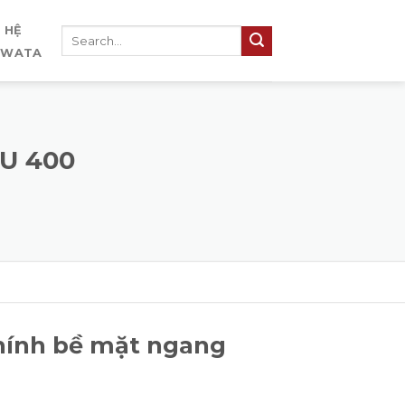
N HỆ
IWATA
TU 400
hính bề mặt ngang