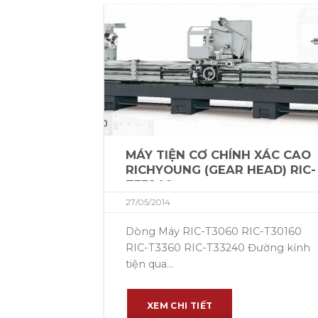
MÁY TIỆN CƠ CHÍNH XÁC CAO
RICHYOUNG (GEAR HEAD) RIC-
T33240
27/05/2014
Dòng Máy RIC-T3060 RIC-T30160
RIC-T3360 RIC-T33240 Đường kính
tiện qua...
XEM CHI TIẾT