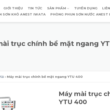
GIỚI THIỆU
TIN TỨC
SẢN PHẨM
TUYỂN DỤNG
LIÊ
N SƠN KHÔ ANEST IWATA
PHÒNG PHUN SƠN NƯỚC ANEST 
ài trục chính bề mặt ngang Y
Mài
»
Máy mài trục chính bề mặt ngang YTU 400
Máy mài trục c
YTU 400