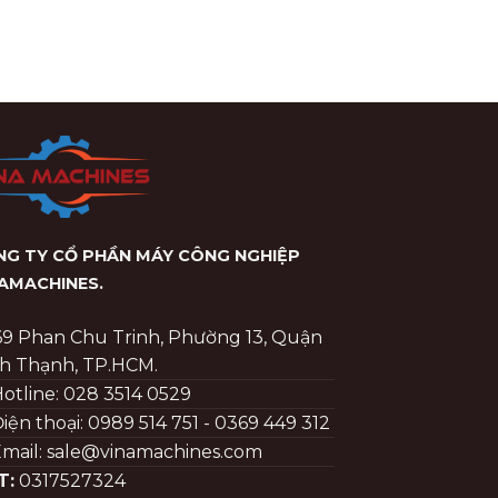
G TY CỔ PHẦN MÁY CÔNG NGHIỆP
NAMACHINES
.
69 Phan Chu Trinh, Phường 13, Quận
h Thạnh, TP.HCM.
otline: 028 3514 0529
iện thoại: 0989 514 751 - 0369 449 312
mail: sale@vinamachines.com
T:
0317527324