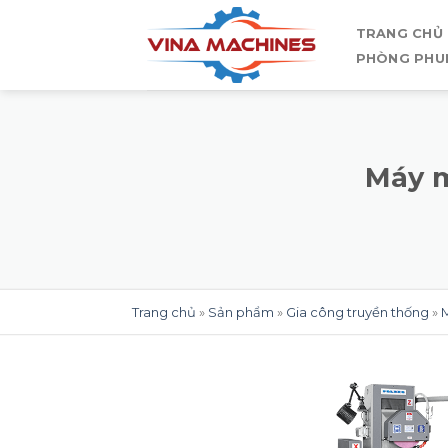
Skip
TRANG CHỦ
to
PHÒNG PHU
content
Máy m
Trang chủ
»
Sản phẩm
»
Gia công truyền thống
»