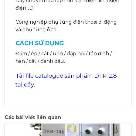
Dây chuyền lắp ráp linh kiện điện, linh kiện
điện tử.
Công nghiệp phụ tùng điện thoại di động
và phụ tùng ô tô.
CÁCH SỬ DỤNG
Đấm / ép / cắt / uốn / dập nổi / tán đinh /
hàn / cắt / đánh dấu.
Tải file catalogue sản phẩm DTP-2.8
tại đây.
Các bài viết liên quan