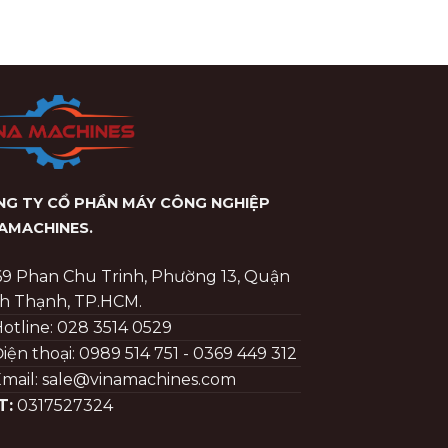
G TY CỔ PHẦN MÁY CÔNG NGHIỆP
NAMACHINES
.
69 Phan Chu Trinh, Phường 13, Quận
h Thạnh, TP.HCM.
otline: 028 3514 0529
iện thoại: 0989 514 751 - 0369 449 312
mail: sale@vinamachines.com
T:
0317527324