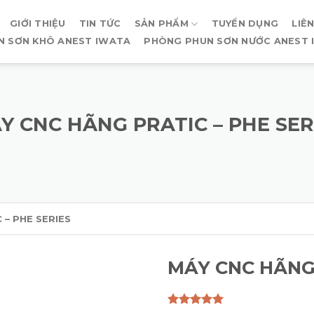
GIỚI THIỆU
TIN TỨC
SẢN PHẨM
TUYỂN DỤNG
LIÊ
N SƠN KHÔ ANEST IWATA
PHÒNG PHUN SƠN NƯỚC ANEST 
Y CNC HÃNG PRATIC – PHE SER
 – PHE SERIES
MÁY CNC HÃNG 