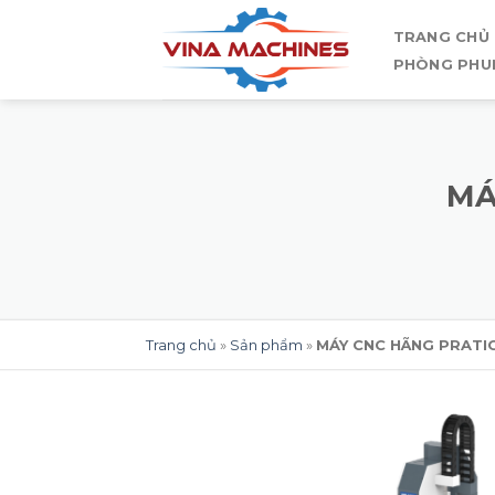
Skip
TRANG CHỦ
to
PHÒNG PHU
content
MÁ
Trang chủ
»
Sản phẩm
»
MÁY CNC HÃNG PRATIC