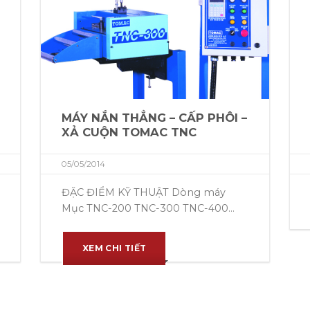
MÁY NẮN THẲNG – CẤP PHÔI –
XẢ CUỘN TOMAC TNC
05/05/2014
ĐẶC ĐIỂM KỸ THUẬT Dòng máy
Mục TNC-200 TNC-300 TNC-400...
XEM CHI TIẾT