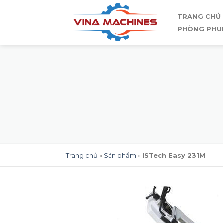
Skip
TRANG CHỦ
to
PHÒNG PHU
content
Trang chủ
»
Sản phẩm
»
ISTech Easy 231M