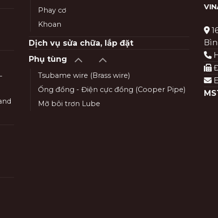
VI
Phay cơ
Khoan
1
Bìn
Dịch vụ sửa chữa, lắp đặt
H
Phụ tùng
Đ
Tsubame wire (Brass wire)
–
E
Ống đồng - Điện cực đồng (Cooper Pipe)
MS
and
Mỡ bôi trơn Lube