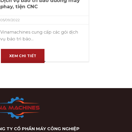
Dịch vụ bảo trì bảo dưỡng máy
phay, tiện CNC
05/09/2022
Vinamachines cung cấp các gói dịch
vụ bảo trì bảo...
XEM CHI TIẾT
G TY CỔ PHẦN MÁY CÔNG NGHIỆP