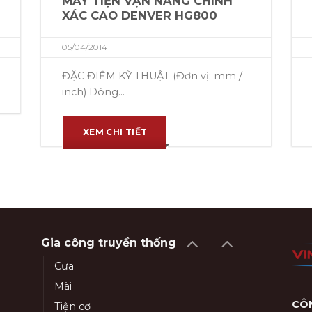
MÁY TIỆN VẠN NĂNG CHÍNH
XÁC CAO DENVER HG800
05/04/2014
ĐẶC ĐIỂM KỸ THUẬT (Đơn vị: mm /
inch) Dòng...
XEM CHI TIẾT
Gia công truyền thống
Cưa
Mài
CÔN
Tiện cơ