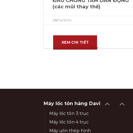
ĐẦU CHỐNG TÂM DẪN ĐỘNG
(các mũi thay thế)
28/04/2014
XEM CHI TIẾT
Máy lốc tôn hãng Davi
Máy lốc tôn 3 trục
Máy lốc tôn 4 trục
Máy uốn thép hình