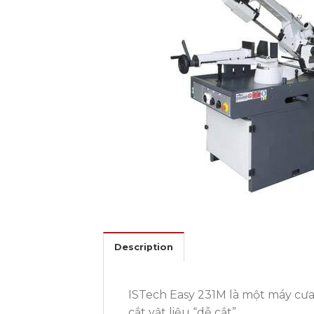
Description
ISTech Easy 231M là một máy cư
cắt vật liệu “dễ cắt”.