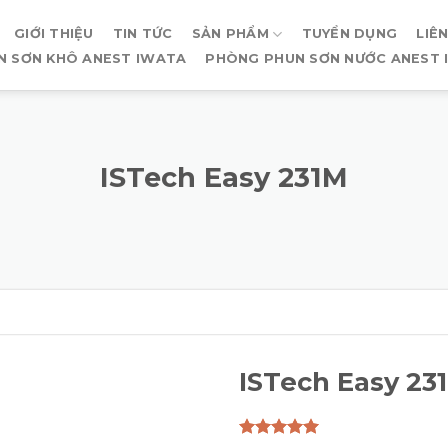
GIỚI THIỆU
TIN TỨC
SẢN PHẨM
TUYỂN DỤNG
LIÊ
N SƠN KHÔ ANEST IWATA
PHÒNG PHUN SƠN NƯỚC ANEST 
ISTech Easy 231M
ISTech Easy 23