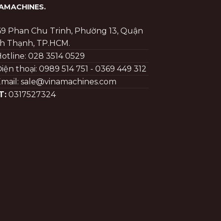
NAMACHINES
.
69 Phan Chu Trinh, Phường 13, Quận
h Thạnh, TP.HCM.
otline: 028 3514 0529
iện thoại: 0989 514 751 - 0369 449 312
mail: sale@vinamachines.com
T:
0317527324