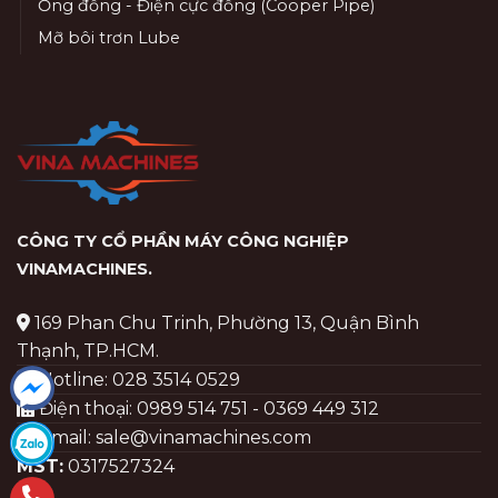
Ống đồng - Điện cực đồng (Cooper Pipe)
Mỡ bôi trơn Lube
CÔNG TY CỔ PHẦN MÁY CÔNG NGHIỆP
VINAMACHINES
.
169 Phan Chu Trinh, Phường 13, Quận Bình
Thạnh, TP.HCM.
Hotline: 028 3514 0529
Điện thoại: 0989 514 751 - 0369 449 312
Email: sale@vinamachines.com
MST:
0317527324