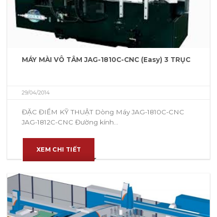
MÁY MÀI VÔ TÂM JAG-1810C-CNC (Easy) 3 TRỤC
29/04/2014
ĐẶC ĐIỂM KỸ THUẬT Dòng Máy JAG-1810C-CNC
JAG-1812C-CNC Đường kính...
XEM CHI TIẾT