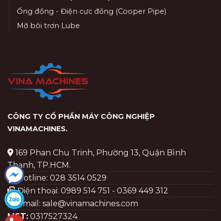
Ống đồng - Điện cực đồng (Cooper Pipe)
Mỡ bôi trơn Lube
CÔNG TY CỔ PHẦN MÁY CÔNG NGHIỆP
VINAMACHINES
.
169 Phan Chu Trinh, Phường 13, Quận Bình
Thạnh, TP.HCM.
Hotline: 028 3514 0529
Điện thoại: 0989 514 751 - 0369 449 312
Email: sale@vinamachines.com
MST:
0317527324