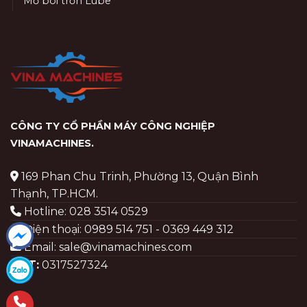
Mỡ bôi trơn Lube
CÔNG TY CỔ PHẦN MÁY CÔNG NGHIỆP
VINAMACHINES
.
169 Phan Chu Trinh, Phường 13, Quận Bình
Thạnh, TP.HCM.
Hotline: 028 3514 0529
Điện thoại: 0989 514 751 - 0369 449 312
Email: sale@vinamachines.com
MST:
0317527324