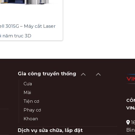
ell 3015G – Máy cắt Laser
ợi năm trục 3D
Gia công truyền thống
Cưa
Mài
CÔN
Tiện cơ
VI
Phay cơ
Khoan
1
Bìn
Dịch vụ sửa chữa, lắp đặt