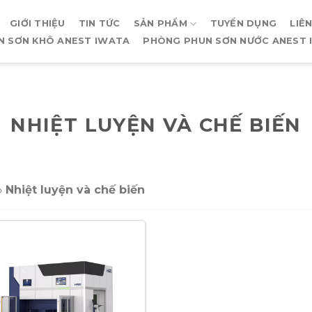
GIỚI THIỆU
TIN TỨC
SẢN PHẨM
TUYỂN DỤNG
LIÊ
N SƠN KHÔ ANEST IWATA
PHÒNG PHUN SƠN NƯỚC ANEST 
NHIỆT LUYỆN VÀ CHẾ BIẾN
»
Nhiệt luyện và chế biến