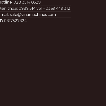
otline: 028 3514 0529
iện thoại: 0989 514 751 - 0369 449 312
mail: sale@vinamachines.com
T:
0317527324