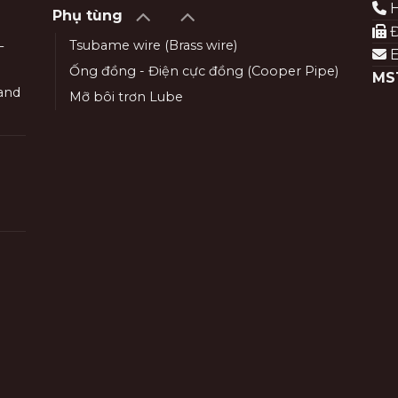
H
Phụ tùng
Đ
Tsubame wire (Brass wire)
–
E
Ống đồng - Điện cực đồng (Cooper Pipe)
MS
and
Mỡ bôi trơn Lube