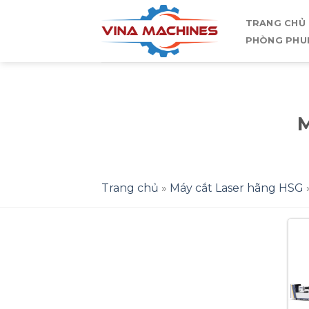
Skip
TRANG CHỦ
to
PHÒNG PHU
content
Trang chủ
»
Máy cắt Laser hãng HSG