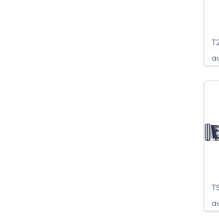
T2
q
TS
q
k