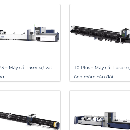
S – Máy cắt laser sợi vát
TX Plus – Máy cắt Laser sợ
ng
ống mâm cặp đôi