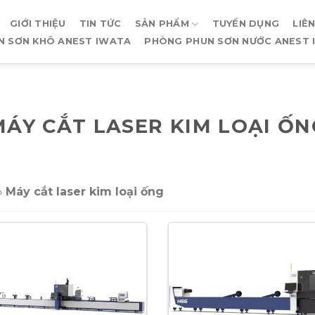
GIỚI THIỆU
TIN TỨC
SẢN PHẨM
TUYỂN DỤNG
LIÊ
N SƠN KHÔ ANEST IWATA
PHÒNG PHUN SƠN NƯỚC ANEST 
MÁY CẮT LASER KIM LOẠI ỐN
»
Máy cắt laser kim loại ống