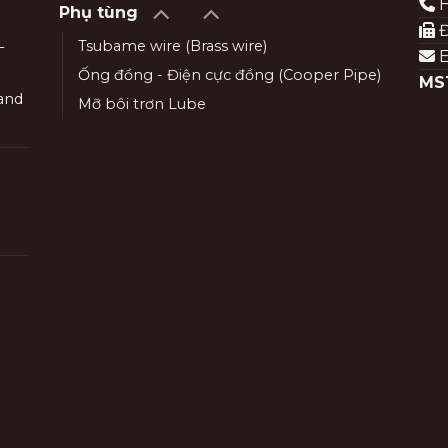
H
Phụ tùng
Đ
Tsubame wire (Brass wire)
–
E
Ống đồng - Điện cực đồng (Cooper Pipe)
MS
and
Mỡ bôi trơn Lube