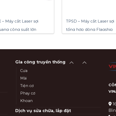
 – Máy cắt Laser sợi
TPSD – Máy cắt Laser sợi
uang công suất lớn
tổng hợp dòng Flagship
Gia công truyền thống
Cưa
Mài
CÔN
Tiện cơ
VI
Phay cơ
Khoan
1
Bìn
Dịch vụ sửa chữa, lắp đặt