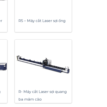
er
R5 – Máy cắt Laser sợi ống
g
R- Máy cắt Laser sợi quang
ba mâm cặp