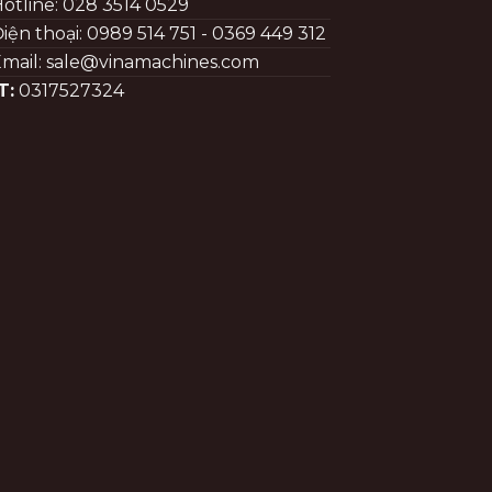
otline: 028 3514 0529
iện thoại: 0989 514 751 - 0369 449 312
mail: sale@vinamachines.com
T:
0317527324