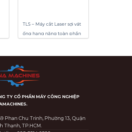
TLS – Máy cắt Laser sợi vát
ống hạng nặng toàn phần
‘4+1’
G TY CỔ PHẦN MÁY CÔNG NGHIỆP
NAMACHINES
.
69 Phan Chu Trinh, Phường 13, Quận
h Thạnh, TP.HCM.