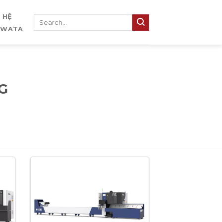
N HỆ
IWATA
G