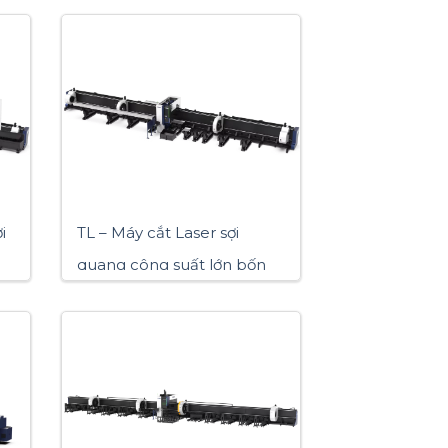
i
TL – Máy cắt Laser sợi
quang công suất lớn bốn
mâm cặp